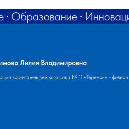
е
Образование
Инновац
имова Лилия Владимировна
рший воспитатель детского сада № 11 «Теремок» - фили