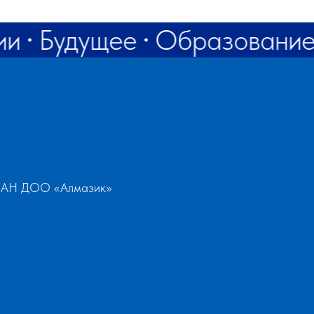
rf@bk.ru
ии
Будущее
Образовани
ал АН ДОО «Алмазик»