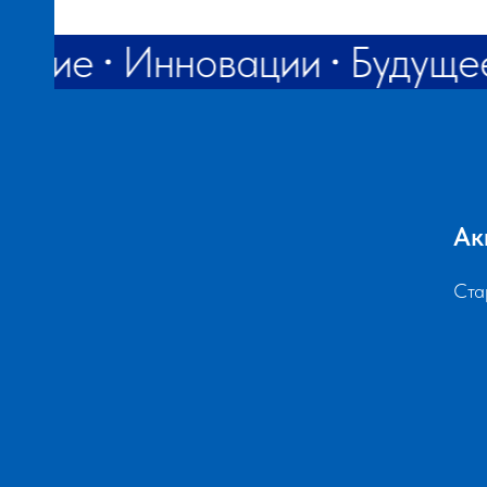
вание
Инновации
Будуще
АНИЯ
Ак
Ста
Й
ЕНИЕ