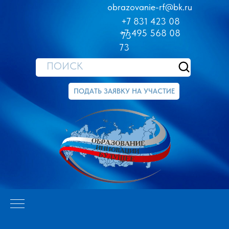
obrazovanie-rf@bk.ru
+7 831 423 08
+7 495 568 08
73
73
ПОИСК
ПОДАТЬ ЗАЯВКУ НА УЧАСТИЕ