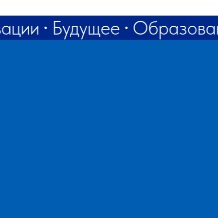
rf@bk.ru
ации
Будущее
Образова