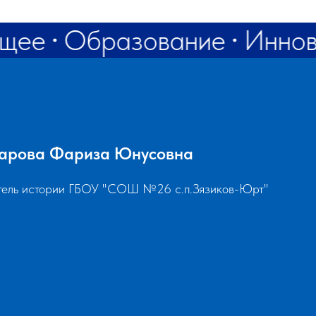
ущее
Образование
Иннов
арова Фариза Юнусовна
тель истории ГБОУ "СОШ №26 с.п.Зязиков-Юрт"