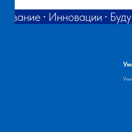
зование
Инновации
Буд
АНИЯ
Ум
Учи
Й
ЕНИЕ