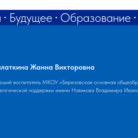
и
Будущее
Образование
латкина Жанна Викторовна
рший воспитатель МКОУ «Березовская основная общеобра
агогической поддержки имени Новикова Владимира Ивано