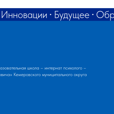
rf@bk.ru
Инновации
Будущее
Обр
зовательная школа – интернат психолого –
вича» Кемеровского муниципального округа