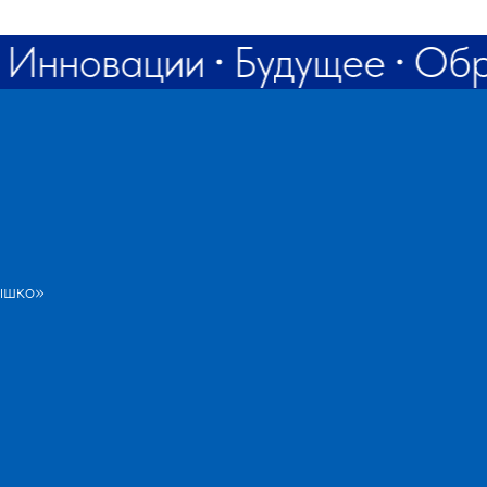
rf@bk.ru
Инновации
Будущее
Обр
ышко»