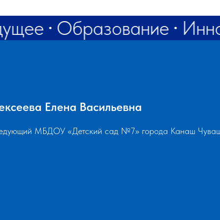
дущее
Образование
Инн
ексеева Елена Васильевна
едующий МБДОУ «Детский сад №7» города Канаш Чуваш