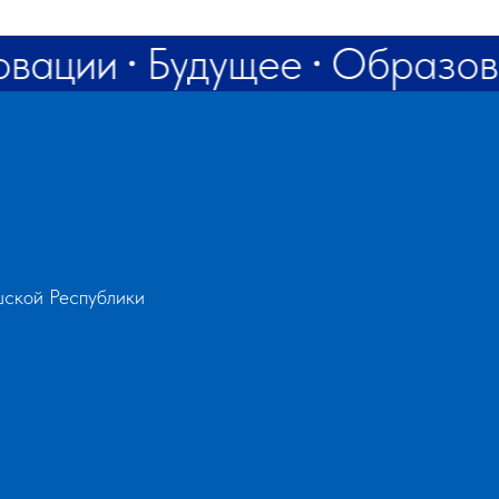
rf@bk.ru
овации
Будущее
Образов
ской Республики