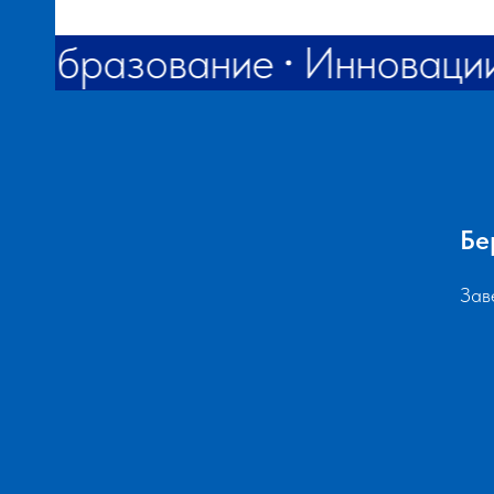
Образование
Инноваци
АНИЯ
Бе
Зав
Й
ЕНИЕ