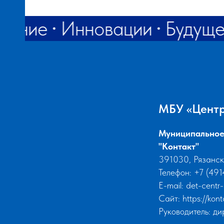
вание
Инновации
Будущ
АНИЯ
МБУ «Центр
Муниципальное
"Контакт"
391030, Рязанск
Й
Телефон: +7 (49
E-mail:
det-centr
Сайт:
https://kon
ЕНИЕ
Руководитель: д