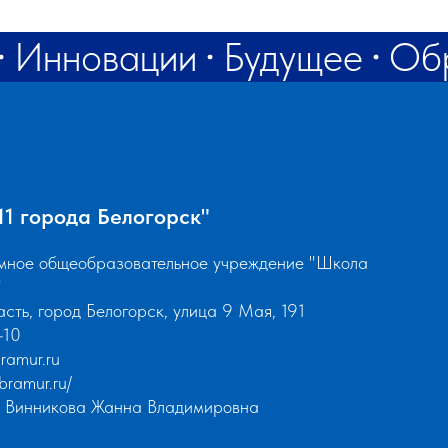
rf@bk.ru
Инновации
Будущее
Об
 города Белогорск"
мное общеобразовательное учреждение "Школа
"
сть, город Белогорск, улица 9 Мая, 191
-10
ramur.ru
obramur.ru/
ор Винникова Жанна Владимировна