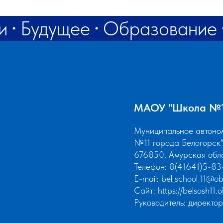
и
Будущее
Образование
МАОУ "Школа №11
Муниципальное автоно
№11 города Белогорск
676850, Амурская обла
Телефон: 8(41641)5-83
Е-mail:
bel_school_11@ob
Сайт:
https://belsosh11.
Руководитель: директ